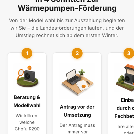
Wärmepumpen-Förderung
Von der Modellwahl bis zur Auszahlung begleiten
wir Sie – die Landesförderungen laufen, und der
Umstieg rechnet sich ab dem ersten Winter.
1
2
3
Beratung &
Einb
Modellwahl
Antrag vor der
durch 
Umsetzung
Wir klären,
Fachbet
welche
Der Antrag muss
Ihre alte
Chofu R290
immer vor
oder