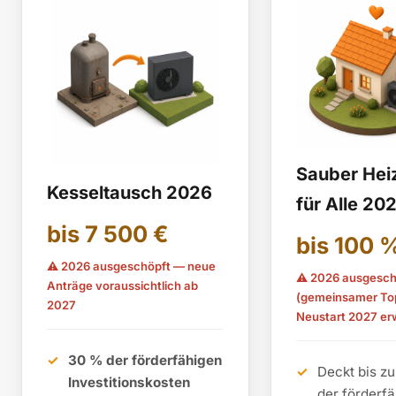
Sauber Hei
Kesseltausch 2026
für Alle 20
bis 7 500 €
bis 100 
⚠ 2026 ausgeschöpft — neue
⚠ 2026 ausgesch
Anträge voraussichtlich ab
(gemeinsamer To
2027
Neustart 2027 er
30 % der förderfähigen
Deckt bis z
Investitionskosten
der förderf