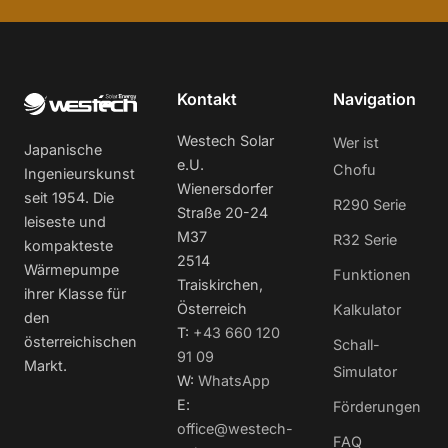
Kontakt
Navigation
Westech Solar
Wer ist
Japanische
e.U.
Chofu
Ingenieurskunst
Wienersdorfer
seit 1954. Die
R290 Serie
Straße 20-24
leiseste und
M37
R32 Serie
kompakteste
2514
Wärmepumpe
Funktionen
Traiskirchen,
ihrer Klasse für
Österreich
Kalkulator
den
T:
+43 660 120
österreichischen
Schall-
91 09
Markt.
Simulator
W:
WhatsApp
E:
Förderungen
office@westech-
FAQ