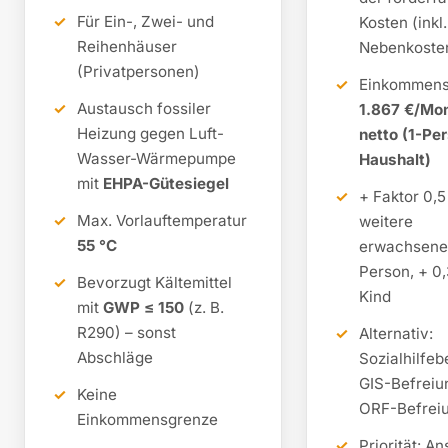
Für Ein-, Zwei- und
Kosten (inkl.
Reihenhäuser
Nebenkoste
(Privatpersonen)
Einkommens
Austausch fossiler
1.867 €/Mo
Heizung gegen Luft-
netto (1-Pe
Wasser-Wärmepumpe
Haushalt)
mit
EHPA-Gütesiegel
+ Faktor 0,5
Max. Vorlauftemperatur
weitere
55 °C
erwachsene
Person, + 0,
Bevorzugt Kältemittel
Kind
mit
GWP ≤ 150
(z. B.
R290) – sonst
Alternativ:
Abschläge
Sozialhilfeb
GIS-Befreiu
Keine
ORF-Befrei
Einkommensgrenze
Priorität: A