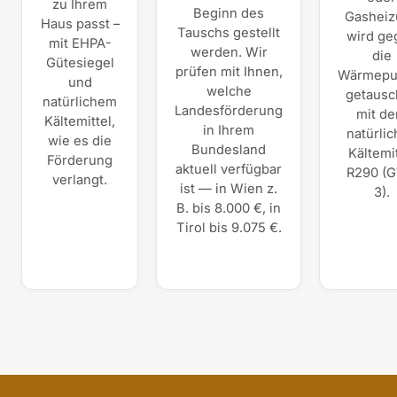
zu Ihrem
Beginn des
Gasheiz
Haus passt –
Tauschs gestellt
wird ge
mit EHPA-
werden. Wir
die
Gütesiegel
prüfen mit Ihnen,
Wärmep
und
welche
getausc
natürlichem
Landesförderung
mit d
Kältemittel,
in Ihrem
natürli
wie es die
Bundesland
Kältemit
Förderung
aktuell verfügbar
R290 (
verlangt.
ist — in Wien z.
3).
B. bis 8.000 €, in
Tirol bis 9.075 €.