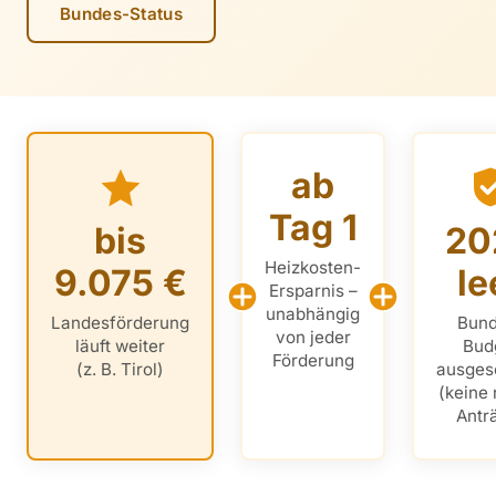
Bundes-Status
ab
Tag 1
bis
20
Heizkosten-
9.075 €
le
Ersparnis –
unabhängig
Landesförderung
Bund
von jeder
läuft weiter
Bud
Förderung
(z. B. Tirol)
ausges
(keine
Antr