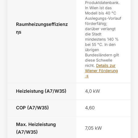
Produktdatenbank.
In Wien ist das
Modell bis 40 °C
Auslegungs-Vorlauf
förderfähig;
Raumheizungseffizienz
darüber verlangt
ηs
die Stadt
mindestens 140 %
bei 55 °C. In den
übrigen
Bundesländern gilt
diese Schwelle
nicht.
Details zur
Wiener Förderung
→
Heizleistung (A7/W35)
4,0 kW
COP (A7/W35)
4,60
Max. Heizleistung
7,05 kW
(A7/W35)