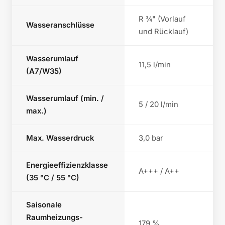
R ¾" (Vorlauf
Wasseranschlüsse
und Rücklauf)
Wasserumlauf
11,5 l/min
(A7/W35)
Wasserumlauf (min. /
5 / 20 l/min
max.)
Max. Wasserdruck
3,0 bar
Energieeffizienzklasse
A+++ / A++
(35 °C / 55 °C)
Saisonale
Raumheizungs-
179 %