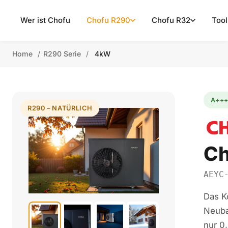
Wer ist Chofu
Chofu R290
Chofu R32
Tool
Home
/
R290 Serie
/
4kW
A+++
R290 – NATÜRLICH
Ch
AEYC
Das K
Neuba
nur 0,