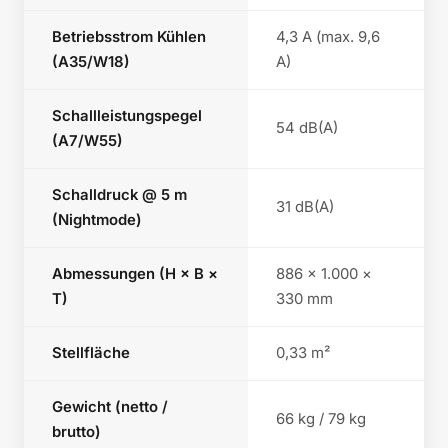
Betriebsstrom Kühlen
4,3 A (max. 9,6
(A35/W18)
A)
Schallleistungspegel
54 dB(A)
(A7/W55)
Schalldruck @ 5 m
31 dB(A)
(Nightmode)
Abmessungen (H × B ×
886 × 1.000 ×
T)
330 mm
Stellfläche
0,33 m²
Gewicht (netto /
66 kg / 79 kg
brutto)