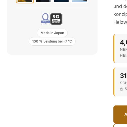
und d
konzi
Heizw
Made in Japan
4
100 % Leistung bei –7 °C
NE
HEI
31
SC
@ 