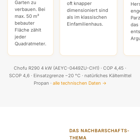
Garten zu
oft knapper
Hers
verbauen. Bei
dimensioniert sind
eng
max. 50 m²
als im klassischen
Parz
bebauter
Einfamilienhaus.
das
Fläche zählt
ent
jeder
Arg
Quadratmeter.
Chofu R290 4 kW (AEYC-0449ZU-CH1) · COP 4,45 ·
SCOP 4,6 · Einsatzgrenze −20 °C · natürliches Kältemittel
Propan ·
alle technischen Daten →
DAS NACHBARSCHAFTS-
THEMA