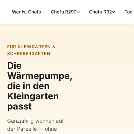
Wer ist Chofu
Chofu R290
Chofu R32
Tool
FÜR KLEINGARTEN &
SCHREBERGARTEN
Die
Wärmepumpe,
die in den
Kleingarten
passt
Ganzjährig wohnen auf
der Parzelle — ohne