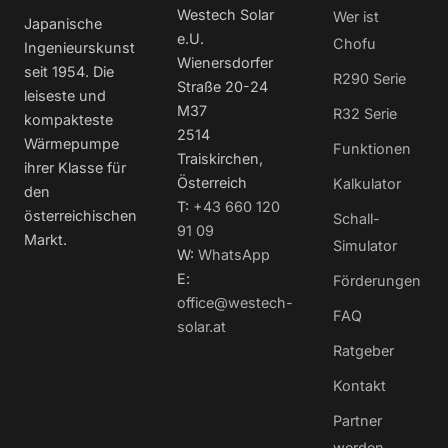
Westech Solar
Wer ist
Japanische
e.U.
Chofu
Ingenieurskunst
Wienersdorfer
seit 1954. Die
R290 Serie
Straße 20-24
leiseste und
M37
R32 Serie
kompakteste
2514
Wärmepumpe
Funktionen
Traiskirchen,
ihrer Klasse für
Österreich
Kalkulator
den
T:
+43 660 120
österreichischen
Schall-
91 09
Markt.
Simulator
W:
WhatsApp
E:
Förderungen
office@westech-
FAQ
solar.at
Ratgeber
Kontakt
Partner
werden