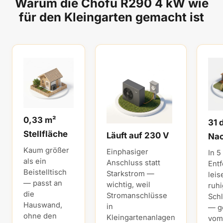
Warum die Chofu R290 4 kW wie
für den Kleingarten gemacht ist
0,33 m²
31 
Stellfläche
Läuft auf 230 V
Na
Kaum größer
Einphasiger
In 5
als ein
Anschluss statt
Ent
Beistelltisch
Starkstrom —
leis
— passt an
wichtig, weil
ruh
die
Stromanschlüsse
Sch
Hauswand,
in
— g
ohne den
Kleingartenanlagen
vom