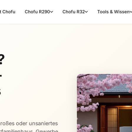
t Chofu
Chofu R290
Chofu R32
Tools & Wissen
?
-
s
großes oder unsaniertes
hrfamilienhaus, Gewerbe