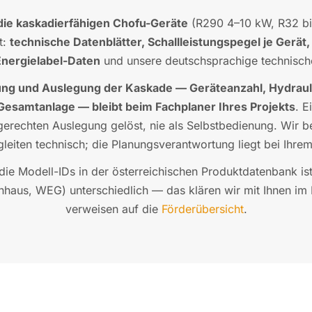
 die kaskadierfähigen Chofu-Geräte
(R290 4–10 kW, R32 bis 
t:
technische Datenblätter, Schallleistungspegel je Gerät,
nergielabel-Daten
und unsere deutschsprachige technische
ng und Auslegung der Kaskade — Geräteanzahl, Hydrauli
Gesamtanlage — bleibt beim Fachplaner Ihres Projekts
. E
gerechten Auslegung gelöst, nie als Selbstbedienung. Wir be
leiten technisch; die Planungsverantwortung liegt bei Ihrem
die Modell-IDs in der österreichischen Produktdatenbank ist
nhaus, WEG) unterschiedlich — das klären wir mit Ihnen im
verweisen auf die
Förderübersicht
.