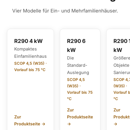
Vier Modelle für Ein- und Mehrfamilienhäuser.
R290 4 kW
R290 6
R290 
Kompaktes
kW
kW
Einfamilienhaus
Die
Größer
SCOP 4,5 (W35) ·
Standard-
Objekte
Vorlauf bis 75 °C
Auslegung
Sanier
SCOP 4,5
SCOP 4,
(W35) ·
(W35) ·
Vorlauf bis 75
Vorlauf b
°C
°C
Zur
Zur
Zur
Produktseite
Produkt
Produktseite →
→
→