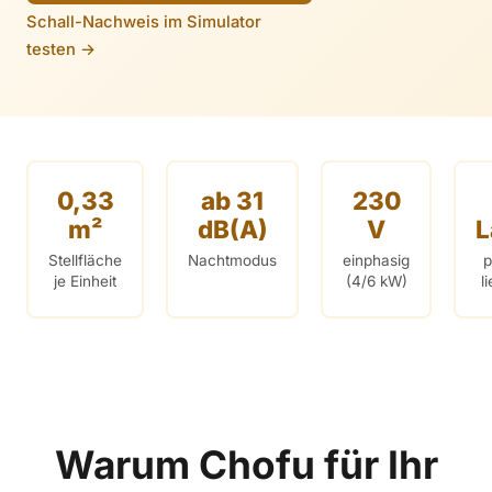
Schall-Nachweis im Simulator
testen →
0,33
ab 31
230
m²
dB(A)
V
L
Stellfläche
Nachtmodus
einphasig
p
je Einheit
(4/6 kW)
l
Warum Chofu für Ihr