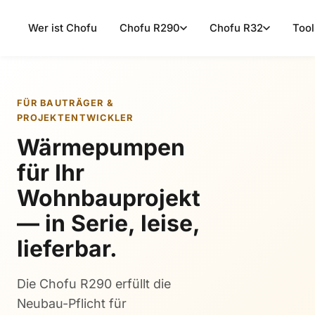
Wer ist Chofu
Chofu R290
Chofu R32
Tool
FÜR BAUTRÄGER &
PROJEKTENTWICKLER
Wärmepumpen
für Ihr
Wohnbauprojekt
— in Serie, leise,
lieferbar.
Die Chofu R290 erfüllt die
Neubau-Pflicht für