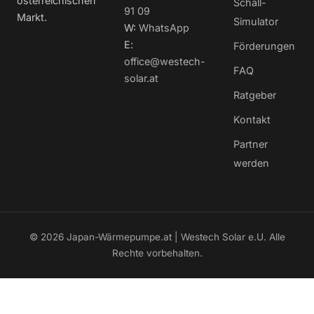
österreichischen
Schall-
91 09
Markt.
Simulator
W:
WhatsApp
E:
Förderungen
office@westech-
FAQ
solar.at
Ratgeber
Kontakt
Partner
werden
© 2026 Japan-Wärmepumpe.at | Westech Solar e.U. Alle
Rechte vorbehalten.