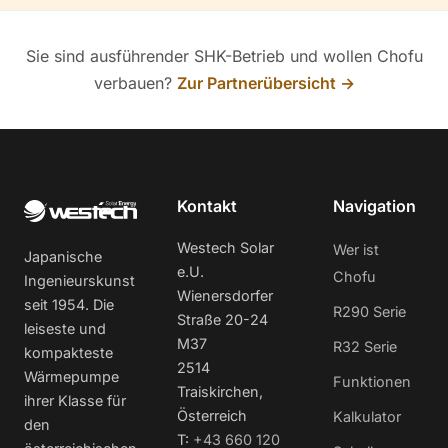
Sie sind ausführender SHK-Betrieb und wollen Chofu
verbauen?
Zur Partnerübersicht →
Kontakt
Navigation
Westech Solar
Wer ist
Japanische
e.U.
Chofu
Ingenieurskunst
Wienersdorfer
seit 1954. Die
R290 Serie
Straße 20-24
leiseste und
M37
R32 Serie
kompakteste
2514
Wärmepumpe
Funktionen
Traiskirchen,
ihrer Klasse für
Österreich
Kalkulator
den
T:
+43 660 120