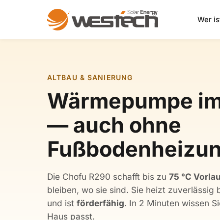
Wer is
ALTBAU & SANIERUNG
Wärmepumpe im 
— auch ohne
Fußbodenheizun
Die Chofu R290 schafft bis zu
75 °C Vorla
bleiben, wo sie sind. Sie heizt zuverlässig 
und ist
förderfähig
. In 2 Minuten wissen S
Haus passt.