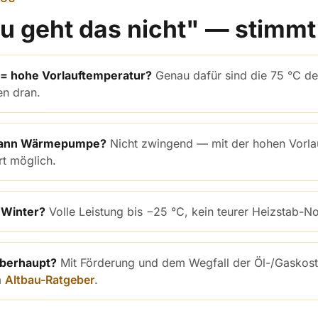
u geht das nicht" — stimmt
 = hohe Vorlauftemperatur?
Genau dafür sind die 75 °C d
en dran.
dann Wärmepumpe?
Nicht zwingend — mit der hohen Vorlau
rt möglich.
 Winter?
Volle Leistung bis −25 °C, kein teurer Heizstab-No
überhaupt?
Mit Förderung und dem Wegfall der Öl-/Gaskost
m
Altbau-Ratgeber
.