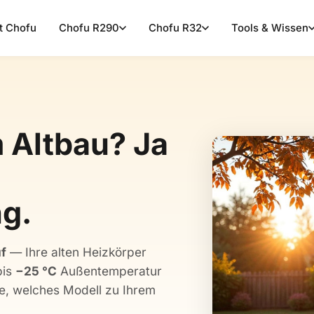
t Chofu
Chofu R290
Chofu R32
Tools & Wissen
Altbau? Ja
g.
uf
— Ihre alten Heizkörper
bis
−25 °C
Außentemperatur
ie, welches Modell zu Ihrem