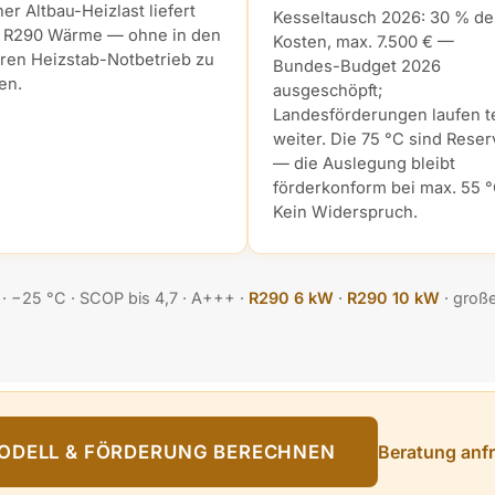
er Altbau-Heizlast liefert
Kesseltausch 2026: 30 % de
e R290 Wärme — ohne in den
Kosten, max. 7.500 € —
ren Heizstab-Notbetrieb zu
Bundes-Budget 2026
len.
ausgeschöpft;
Landesförderungen laufen te
weiter. Die 75 °C sind Reser
— die Auslegung bleibt
förderkonform bei max. 55 °
Kein Widerspruch.
 · −25 °C · SCOP bis 4,7 · A+++ ·
R290 6 kW
·
R290 10 kW
· groß
Beratung anf
ODELL & FÖRDERUNG BERECHNEN