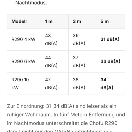
Nachtmodus:
Modell
1 m
3 m
5 m
43
36
R290 4 kW
31 dB(A)
dB(A)
dB(A)
44
37
R290 6 kW
33 dB(A)
dB(A)
dB(A)
R290 10
47
38
34
kW
dB(A)
dB(A)
dB(A)
Zur Einordnung: 31–34 dB(A) sind leiser als ein
ruhiger Wohnraum. In fünf Metern Entfernung und
im Nachtmodus unterschreitet die Chofu R290
damit nicht nur den ÖAL-Nachtrichtwert des