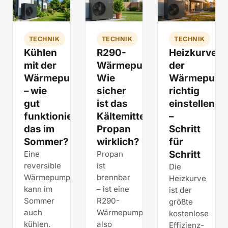
TECHNIK
TECHNIK
TECHNIK
Kühlen
R290-
Heizkurve
mit der
Wärmepumpe:
der
Wärmepumpe
Wie
Wärmepum
– wie
sicher
richtig
gut
ist das
einstellen
funktioniert
Kältemittel
–
das im
Propan
Schritt
Sommer?
wirklich?
für
Schritt
Eine
Propan
reversible
ist
Die
Wärmepumpe
brennbar
Heizkurve
kann im
– ist eine
ist der
Sommer
R290-
größte
auch
Wärmepumpe
kostenlose
kühlen.
also
Effizienz-