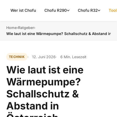
Wer ist Chofu
Chofu R290
Chofu R32
Tool
Home
›
Ratgeber
›
Wie laut ist eine Wärmepumpe? Schallschutz & Abstand in Ös
12. Juni 2026
6 Min. Lesezeit
TECHNIK
Wie laut ist eine
Wärmepumpe?
Schallschutz &
Abstand in