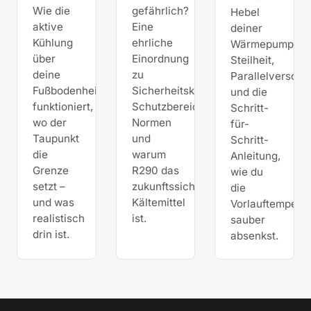
Wie die
gefährlich?
Hebel
aktive
Eine
deiner
Kühlung
ehrliche
Wärmepumpe.
über
Einordnung
Steilheit,
deine
zu
Parallelverschi
Fußbodenheizung
Sicherheitsklasse,
und die
funktioniert,
Schutzbereich,
Schritt-
wo der
Normen
für-
Taupunkt
und
Schritt-
die
warum
Anleitung,
Grenze
R290 das
wie du
setzt –
zukunftssichere
die
und was
Kältemittel
Vorlauftemperat
realistisch
ist.
sauber
drin ist.
absenkst.