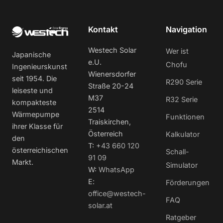
Kontakt
Navigation
Westech Solar
Wer ist
Japanische
e.U.
Chofu
Ingenieurskunst
Wienersdorfer
seit 1954. Die
R290 Serie
Straße 20-24
leiseste und
M37
R32 Serie
kompakteste
2514
Wärmepumpe
Funktionen
Traiskirchen,
ihrer Klasse für
Österreich
Kalkulator
den
T:
+43 660 120
österreichischen
Schall-
91 09
Markt.
Simulator
W:
WhatsApp
E:
Förderungen
office@westech-
FAQ
solar.at
Ratgeber