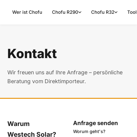
Wer ist Chofu
Chofu R290
Chofu R32
Tool
Kontakt
Wir freuen uns auf Ihre Anfrage – persönliche
Beratung vom Direktimporteur.
Anfrage senden
Warum
Worum geht's?
Westech Solar?