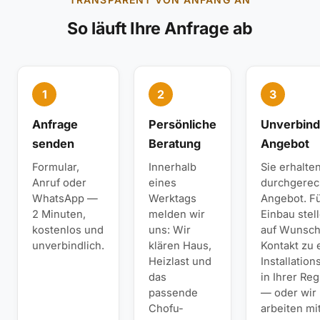
So läuft Ihre Anfrage ab
1
2
3
Anfrage
Persönliche
Unverbind
senden
Beratung
Angebot
Formular,
Innerhalb
Sie erhalte
Anruf oder
eines
durchgerec
WhatsApp —
Werktags
Angebot. F
2 Minuten,
melden wir
Einbau stel
kostenlos und
uns: Wir
auf Wunsch
unverbindlich.
klären Haus,
Kontakt zu
Heizlast und
Installation
das
in Ihrer Re
passende
— oder wir
Chofu-
arbeiten mi