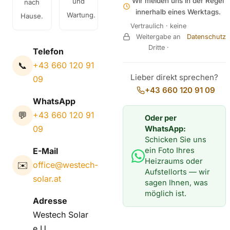
Wir melden uns in der Regel
und
nach
innerhalb eines Werktags.
Wartung.
Hause.
Vertraulich · keine
Weitergabe an
Datenschutz
Dritte ·
Telefon
📞
+43 660 120 91
Lieber direkt sprechen?
09
+43 660 120 91 09
WhatsApp
💬
+43 660 120 91
Oder per
09
WhatsApp:
Schicken Sie uns
ein Foto Ihres
E-Mail
Heizraums oder
✉️
office@westech-
Aufstellorts — wir
solar.at
sagen Ihnen, was
möglich ist.
Adresse
Westech Solar
e.U.