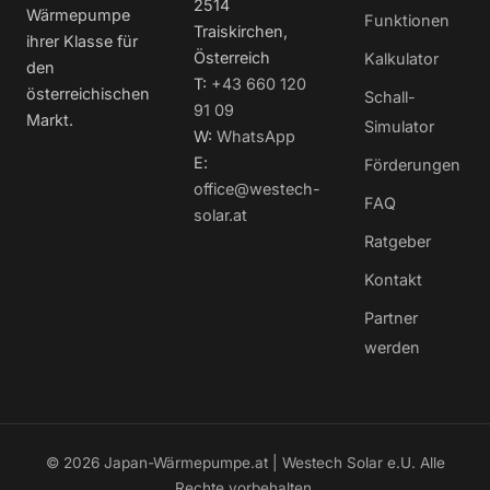
2514
Wärmepumpe
Funktionen
Traiskirchen,
ihrer Klasse für
Österreich
Kalkulator
den
T:
+43 660 120
österreichischen
Schall-
91 09
Markt.
Simulator
W:
WhatsApp
E:
Förderungen
office@westech-
FAQ
solar.at
Ratgeber
Kontakt
Partner
werden
© 2026 Japan-Wärmepumpe.at | Westech Solar e.U. Alle
Rechte vorbehalten.