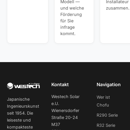
Modell —
Installateur
und welche
zusammen.
Förderung
für Sie
infrage
kommt.
Kontakt
Navigation
Westech Solar
Wer ist
Japanische
e.U.
Chofu
Ingenieurskunst
Wienersdorfer
seit 1954. Die
R290 Serie
Straße 20-24
leiseste und
M37
R32 Serie
kompakteste