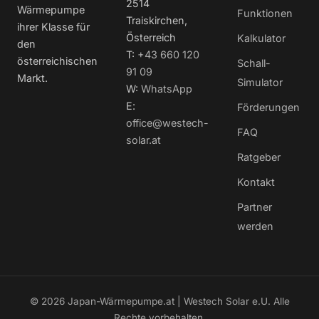
2514
Wärmepumpe
Funktionen
Traiskirchen,
ihrer Klasse für
Österreich
Kalkulator
den
T:
+43 660 120
österreichischen
Schall-
91 09
Markt.
Simulator
W:
WhatsApp
E:
Förderungen
office@westech-
FAQ
solar.at
Ratgeber
Kontakt
Partner
werden
© 2026 Japan-Wärmepumpe.at | Westech Solar e.U. Alle
Rechte vorbehalten.