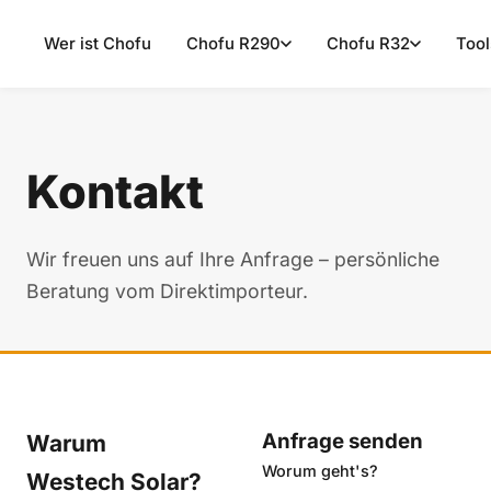
Wer ist Chofu
Chofu R290
Chofu R32
Tool
Kontakt
Wir freuen uns auf Ihre Anfrage – persönliche
Beratung vom Direktimporteur.
Anfrage senden
Warum
Worum geht's?
Westech Solar?