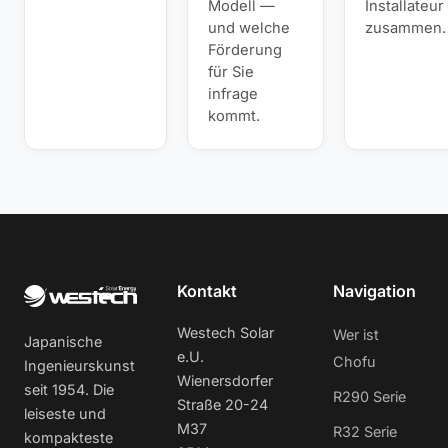
Modell —
Installateur
und welche
zusammen.
Förderung
für Sie
infrage
kommt.
Kontakt
Navigation
Westech Solar
Wer ist
Japanische
e.U.
Chofu
Ingenieurskunst
Wienersdorfer
seit 1954. Die
R290 Serie
Straße 20-24
leiseste und
M37
R32 Serie
kompakteste