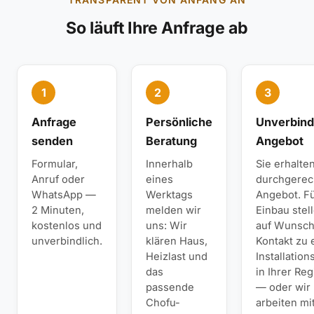
So läuft Ihre Anfrage ab
1
2
3
Anfrage
Persönliche
Unverbind
senden
Beratung
Angebot
Formular,
Innerhalb
Sie erhalte
Anruf oder
eines
durchgerec
WhatsApp —
Werktags
Angebot. F
2 Minuten,
melden wir
Einbau stel
kostenlos und
uns: Wir
auf Wunsch
unverbindlich.
klären Haus,
Kontakt zu
Heizlast und
Installation
das
in Ihrer Re
passende
— oder wir
Chofu-
arbeiten mi