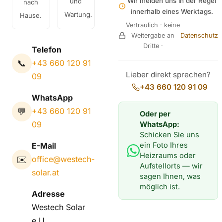
Wir melden uns in der Regel
und
nach
innerhalb eines Werktags.
Wartung.
Hause.
Vertraulich · keine
Weitergabe an
Datenschutz
Dritte ·
Telefon
📞
+43 660 120 91
Lieber direkt sprechen?
09
+43 660 120 91 09
WhatsApp
💬
+43 660 120 91
Oder per
09
WhatsApp:
Schicken Sie uns
ein Foto Ihres
E-Mail
Heizraums oder
✉️
office@westech-
Aufstellorts — wir
solar.at
sagen Ihnen, was
möglich ist.
Adresse
Westech Solar
e.U.